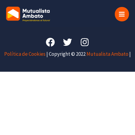
Ir
Main
al
Men
contenido
Política de Cookies
| Copyright © 2022
Mutualista Ambato
|