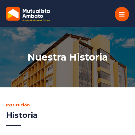
Ir
Main
al
Men
contenido
Nuestra Historia
Institución
Historia