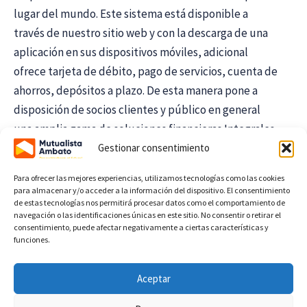
lugar del mundo. Este sistema está disponible a
través de nuestro sitio web y con la descarga de una
aplicación en sus dispositivos móviles, adicional
ofrece tarjeta de débito, pago de servicios, cuenta de
ahorros, depósitos a plazo. De esta manera pone a
disposición de socios clientes y público en general
una amplia gama de soluciones financieras Integrales,
todo esto permite que la institución tenga
Gestionar consentimiento
flexibilidad para adaptarse a cambios en el entorno
Para ofrecer las mejores experiencias, utilizamos tecnologías como las cookies
macroeconómico y financiero, simplemente porque
para almacenar y/o acceder a la información del dispositivo. El consentimiento
de estas tecnologías nos permitirá procesar datos como el comportamiento de
Ambato se lo merece.
navegación o las identificaciones únicas en este sitio. No consentir o retirar el
consentimiento, puede afectar negativamente a ciertas características y
funciones.
Con Mutualista Ambato, Proyectándonos al Futuro.
Aceptar